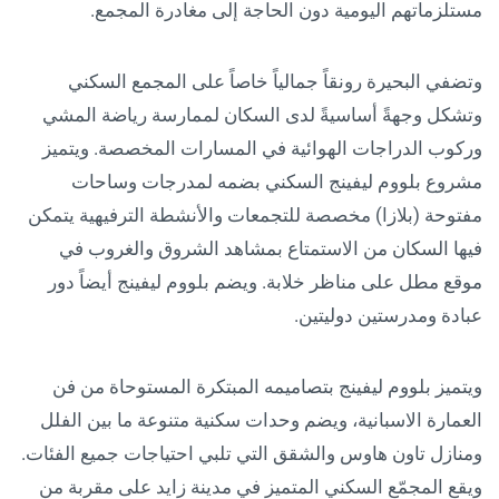
مستلزماتهم اليومية دون الحاجة إلى مغادرة المجمع.
وتضفي البحيرة رونقاً جمالياً خاصاً على المجمع السكني
وتشكل وجهةً أساسيةً لدى السكان لممارسة رياضة المشي
وركوب الدراجات الهوائية في المسارات المخصصة. ويتميز
مشروع بلووم ليفينج السكني بضمه لمدرجات وساحات
مفتوحة (بلازا) مخصصة للتجمعات والأنشطة الترفيهية يتمكن
فيها السكان من الاستمتاع بمشاهد الشروق والغروب في
موقع مطل على مناظر خلابة. ويضم بلووم ليفينج أيضاً دور
عبادة ومدرستين دوليتين.
ويتميز بلووم ليفينج بتصاميمه المبتكرة المستوحاة من فن
العمارة الاسبانية، ويضم وحدات سكنية متنوعة ما بين الفلل
ومنازل تاون هاوس والشقق التي تلبي احتياجات جميع الفئات.
ويقع المجمّع السكني المتميز في مدينة زايد على مقربة من