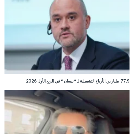
77.9 مليار ين الأرباح التشغيلية لـ ” نيسان ” في الربع الأول 2026