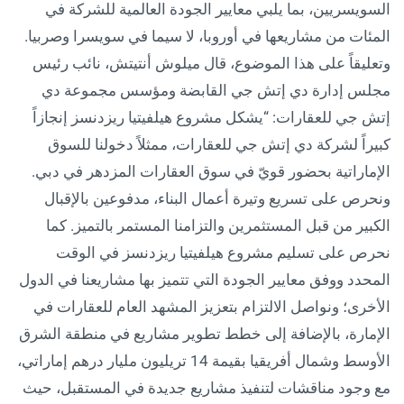
السويسريين، بما يلبي معايير الجودة العالمية للشركة في
المئات من مشاريعها في أوروبا، لا سيما في سويسرا وصربيا.
وتعليقاً على هذا الموضوع، قال ميلوش أنتيتش، نائب رئيس
مجلس إدارة دي إتش جي القابضة ومؤسس مجموعة دي
إتش جي للعقارات: “يشكل مشروع هيلفيتيا ريزدنسز إنجازاً
كبيراً لشركة دي إتش جي للعقارات، ممثلاً دخولنا للسوق
الإماراتية بحضور قويّ في سوق العقارات المزدهر في دبي.
ونحرص على تسريع وتيرة أعمال البناء، مدفوعين بالإقبال
الكبير من قبل المستثمرين والتزامنا المستمر بالتميز. كما
نحرص على تسليم مشروع هيلفيتيا ريزدنسز في الوقت
المحدد ووفق معايير الجودة التي تتميز بها مشاريعنا في الدول
الأخرى؛ ونواصل الالتزام بتعزيز المشهد العام للعقارات في
الإمارة، بالإضافة إلى خطط تطوير مشاريع في منطقة الشرق
الأوسط وشمال أفريقيا بقيمة 14 تريليون مليار درهم إماراتي،
مع وجود مناقشات لتنفيذ مشاريع جديدة في المستقبل، حيث