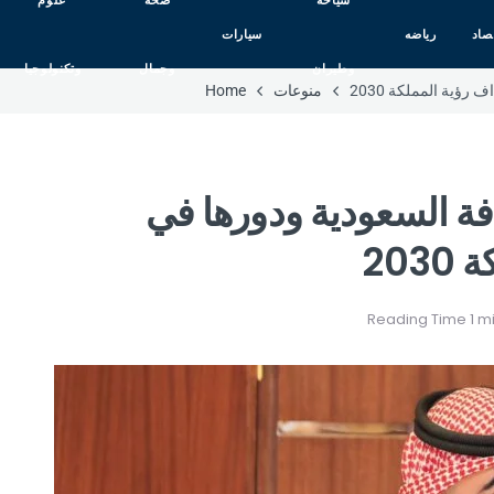
سياحه
صحه
علوم
صاد
رياضه
سيارات
وطيران
وجمال
وتكنولوجيا
ؤية المملكة 2030
منوعات
Home
فة السعودية ودورها في
20