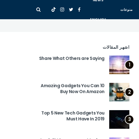
NEWS
منوعات
ENGLISH
اشهر المقالات
Share What Others are Saying
1
10 Amazing Gadgets You Can
Buy Now On Amazon
2
Top 5 New Tech Gadgets You
Must Have In 2019
3