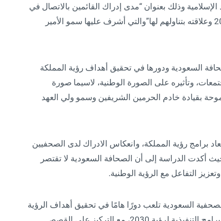
الإسلامية وذلك بعنوان “مدى إدراك القائمين بالاتصال في
الصحافة السعودية لأبعاد برامج رؤية المملكة 2030 وعلاقته بتناولهم لها”والتي أشرف عليها سمو الأمير
صحافة السعودية ودورها في تحقيق أهداف رؤية المملكة
لمجتمعات، وتأثيره على الصورة الوطنية، لاسيما صورة
موحة بقيادة خادم الحرمين الشريفين وسمو ولي العهد
اد برامج رؤية المملكة، وانعكاس الادراك لدى الصحفيين
حيث أكدت الدراسة إلى أن الصحافة السعودية لا تقتصر
زيز التفاعل مع الرؤية الوطنية.
حفية السعودية تلعب دورًا هامًا في تحقيق أهداف الرؤية
عبر تقديم محتوى يعزز التفاعل بين المواطنين والبرامج التنفيذية لرؤية 2030، مع التركيز على القصص