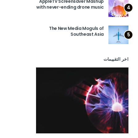
AppleTV Screensaver Mashup
with never-ending drone music
4
The New Media Moguls of
Southeast Asia
5
اخر التقييمات