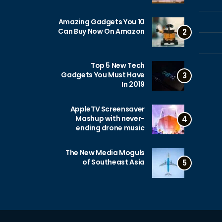
10 Amazing Gadgets You
Can Buy Now On Amazon
2
Top 5 New Tech
Gadgets You Must Have
3
In 2019
AppleTV Screensaver
Mashup with never-
4
ending drone music
The New Media Moguls
of Southeast Asia
5