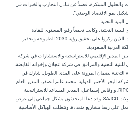
والحلول المبتكرة، فضلاً عن تبادل التجارب والخبرات في
شكيل نمو الاقتصاد الوطني”.
البنية التحتية
بنية التحتية، وكانت تجمعاً رفيع المستوى للقادة
الحكوميين وخبراء البنية التحتية وصانعي السياسات الذين ركزوا على تحقيق رؤية 2030 الطموحة وتحفيز
كة العربية السعودية.
لز، المدير الإقليمي للاستراتيجية والاستشارات في شركة
لتنفيذي للبنية التحتية والمرافق في شركة عجلان وإخوانه القابضة،
ية التحتية لضمان المرونة على المدى الطويل. شارك في
شركة البحر الأحمر الدولية، محمد غانم الصقر، المدير العام
للأصول المتكاملة في مركز مشاريع البنية التحتية RIPC. و وقاس إسماعيل، المدير المساعد للاستراتيجية
والاستثمار والشراكات، شركة شِبْه الجزيرة للمقاولات SAJCO. وقد دعا المتحدثون بشكل جماعي إلى عرض
ا تعمل على ربط مشاريع متعددة. وتتطلب الهياكل الأساسية