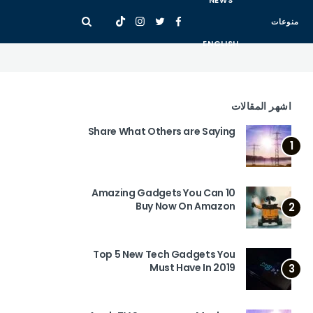
NEWS
منوعات
ENGLISH
اشهر المقالات
Share What Others are Saying
1
10 Amazing Gadgets You Can
Buy Now On Amazon
2
Top 5 New Tech Gadgets You
Must Have In 2019
3