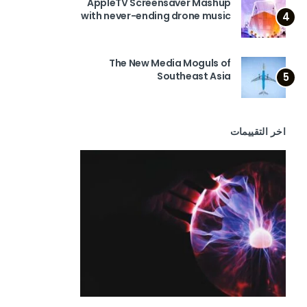
AppleTV Screensaver Mashup
with never-ending drone music
4
The New Media Moguls of
Southeast Asia
5
اخر التقييمات