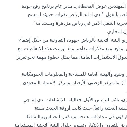
ّق المهندس عوض القحطاني، مدير عام برنامج رفع جودة
ياض بالقول: “لدى امانة الرياض تقنيات حديثة للمسح
جربة التنقل الآمن في رياض مزدهرة ومستدامة”.
ن التجاري
يع البنية التحتية بالرياض جهوده التعاونية من خلال إضفاء
توقيع سبع مذكرات تفاهم. وقد أبرمت هذه الاتفاقيات مع
وق الاستثمارات العامة، مما يمثل خطوة مهمة نحو تعزيز
ينبع، والهيئة العامة للمساحة والمعلومات الجيومكانية
(GEOSA)، وهيئة كفاءة الإنفاق والمشاريع (EXPRO)، والمركز الوطني للأرصاد، ومركز الاعتماد السعودي،
زي، نائب الرئيس الأول، فعاليات الإنشاءات، دي إم جي
ية التحتية رائعاً، حيث كانت أروقة الحدث مليئة
شاركون في محادثات هادفة. ويعكس الحماس والنشاط
 للتعاون والابتكار وتطوير حلول البنية التحتية المستدامة