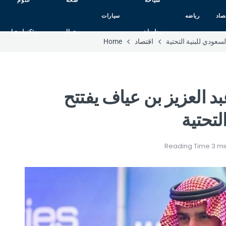
سياحه
صحه
علوم
صاد
رياضه
سيارات
وطيران
وجمال
وتكنولوجيا
سعودي للبنية التحتية
اقتصاد
Home
بد العزيز بن عياف يفتتح
لتحتية