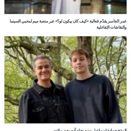
عمر الجاسر يقدّم فعالية «كيف كان بيكون لو؟» عبر منصة ميم لمحبي السينما
والنقاشات التفاعلية
المنتج حمادة إسماعيل يهنئ نجله آدم بعيد ميلاده