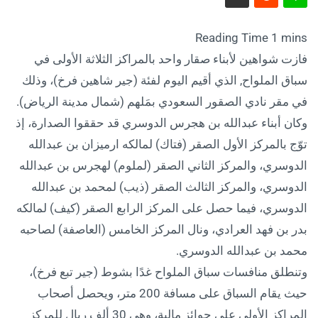
فازت شواهين لأبناء صقار واحد بالمراكز الثلاثة الأولى في
سباق الملواح, الذي أقيم اليوم لفئة (جير شاهين فرخ)، وذلك
في مقر نادي الصقور السعودي بمَلهم (شمال مدينة الرياض).
وكان أبناء عبدالله بن هجرس الدوسري قد حققوا الصدارة، إذ
توّج بالمركز الأول الصقر (فتاك) لمالكه ارميزان بن عبدالله
الدوسري، والمركز الثاني الصقر (لملوم) لهجرس بن عبدالله
الدوسري، والمركز الثالث الصقر (ذيب) لمحمد بن عبدالله
الدوسري، فيما حصل على المركز الرابع الصقر (كيف) لمالكه
بدر بن فهد العرادي، ونال المركز الخامس (العاصفة) لصاحبه
محمد بن عبدالله الدوسري.
وتنطلق منافسات سباق الملواح غدًا بشوط (جير تبع فرخ)،
حيث يقام السباق على مسافة 200 متر، ويحصل أصحاب
المراكز الأولى على جوائز مالية، وهي 30 ألف ريال للمركز