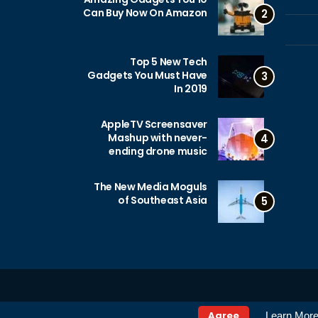
Can Buy Now On Amazon
2
Top 5 New Tech
Gadgets You Must Have
3
In 2019
AppleTV Screensaver
Mashup with never-
4
ending drone music
The New Media Moguls
of Southeast Asia
5
Agree
Learn Mor