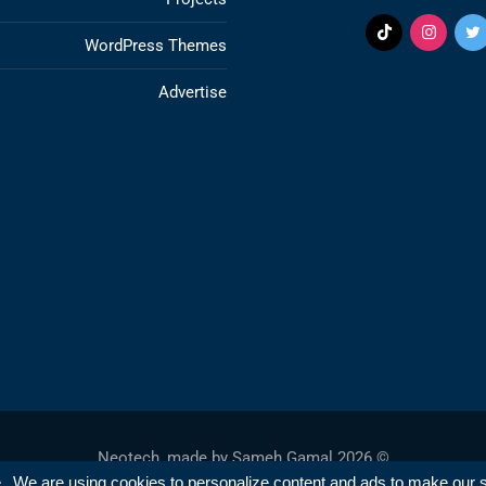
WordPress Themes
Advertise
Sameh Gamal
© 2026 Neotech, made by
e
We are using cookies to personalize content and ads to make our sit