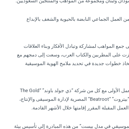
لسودان ولبنان ومجموعة من المواهب والمنتجين السعوديين.
 العمل الجماعي النابضة بالحيوية والشغف بالإبداع
مع المواهب لمشاركة وتبادل الأفكار وبناء العلاقات
 ركزت على المطربين والكتاب العرب، وسعت إلى دمجهم مع
خاذ خطوات جديدة في تحديد ملامح الهوية الموسيقية
في هذا الإطار، تعاونت “مدل بيست” في ورشة العمل الأولى مع كل من شركة “ذي جولد باوند” “The Gold
Pound” لإدارة المواهب ومقرها دبي، ومع شركة “بيتروت” “Beatroot” المصرية لإدارة الموسيقى والإنتاج،
مل المقبلة المقرر إقامتها خلال الأشهر القادمة.
وسيقي في مدل بيست” من هذه المبادرة إلى تأسيس بيئة