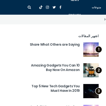
NEWS
منوعات
ENGLISH
اشهر المقالات
Share What Others are Saying
1
10 Amazing Gadgets You Can
Buy Now On Amazon
2
Top 5 New Tech Gadgets You
Must Have In 2019
3