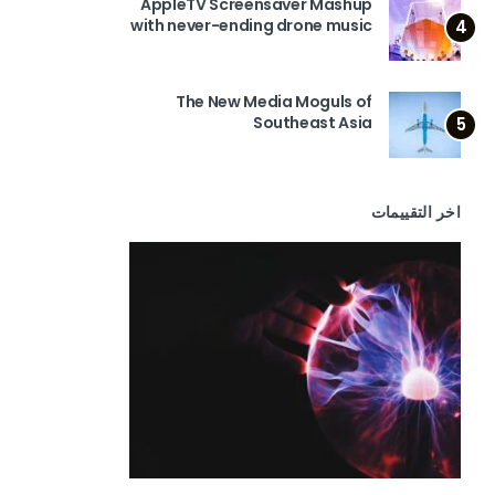
AppleTV Screensaver Mashup
with never-ending drone music
4
The New Media Moguls of
Southeast Asia
5
اخر التقييمات