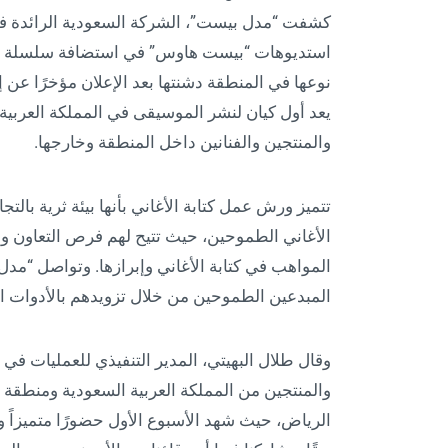
كشفت “مدل بيست”، الشركة السعودية الرائدة 
استديوهات “بيست هاوس” في استضافة سلسلة ورش
نوعها في المنطقة دشنتها بعد الإعلان مؤخرًا ع
يعد أول كيان لنشر الموسيقى في المملكة العربية
والمنتجين والفنانين داخل المنطقة وخارجها.
تتميز ورش عمل كتابة الأغاني بأنها بيئة ثرية بال
الأغاني الطموحين، حيث تتيح لهم فرص التعاون وبنا
المواهب في كتابة الأغاني وإبرازها. وتواصل “م
المبدعين الطموحين من خلال تزويدهم بالأدوات اللا
وقال طلال البهيتي، المدير التنفيذي للعمليات في 
والمنتجين من المملكة العربية السعودية ومنطق
الرياض، حيث شهد الأسبوع الأول حضورًا متميزاً و