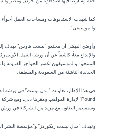
حقًا، وشاركنا فيها أصدقاؤنا من الأردن ومصر وا
كما شهدت الاستديوهات ومساحات العمل أجواًء من
والموسيقى”.
وأوضح البهيتي أن مجتمع “بيست هاوس” يهدف إلى ج
والإبداع معاً، كاشفاً عن أن ورشة العمل الأولى
المنتجين والموسيقيين لكسر الحواجز القديمة وات
الجديدة الناشئة من السعودية والمنطقة.
وسيستمر التعاون مع مزيد من الشركاء في ورش الع
وتهدف “مدل بيست ريكوردز” و”مؤسسة النشر الم