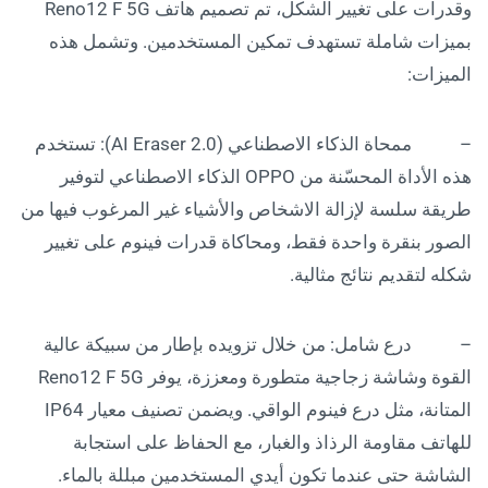
وقدرات على تغيير الشكل، تم تصميم هاتف Reno12 F 5G
بميزات شاملة تستهدف تمكين المستخدمين. وتشمل هذه
الميزات:
– ممحاة الذكاء الاصطناعي (AI Eraser 2.0): تستخدم
هذه الأداة المحسّنة من OPPO الذكاء الاصطناعي لتوفير
طريقة سلسة لإزالة الاشخاص والأشياء غير المرغوب فيها من
الصور بنقرة واحدة فقط، ومحاكاة قدرات فينوم على تغيير
شكله لتقديم نتائج مثالية.
– درع شامل: من خلال تزويده بإطار من سبيكة عالية
القوة وشاشة زجاجية متطورة ومعززة، يوفر Reno12 F 5G
المتانة، مثل درع فينوم الواقي. ويضمن تصنيف معيار IP64
للهاتف مقاومة الرذاذ والغبار، مع الحفاظ على استجابة
الشاشة حتى عندما تكون أيدي المستخدمين مبللة بالماء.