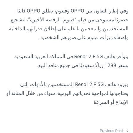
وفي إطار التعاون بين OPPO وفينوم، تطلق OPPO قالبًا
حصريًا مستوحى من فيلم “فينوم: الرقصة الأخيرة”، لتشجيع
المستخدمين والمعجبين بالفلم على إطلاق قدراتهم الداخلية
وإضفاء ميزات فينوم على صورهم الشخصية.
يتوافر هاتف Reno12 F 5G في المملكة العربية السعودية
بسعر 1299 ريالًا سعوديًا في جميع منافذ البيع.
ويزود هاتف Reno12 F 5G المستخدمين بالأدوات التي
يحتاجونها لمواجهة تحدياتهم اليومية، سواء من خلال المتانة أو
الإبداع أو السرعة.
Post navigation
Previous Post