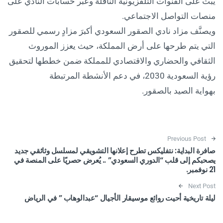
يُبث على القنوات التلفزيونية الناقلة وعبر حسابات النادي على
منصات التواصل الاجتماعي.
ويصنَّف مزاد نادي الصقور السعودي أكبرَ مزادٍ رسمي للصقور
التي يتم طرحها على أرض المملكة، حيث يعزز الموروث
الثقافي والحضاري والاقتصادي للمملكة ضمن خططها لتحقيق
رؤية السعودية 2030، في دعم الأنشطة المرتبطة
بهواية الصيد بالصقور.
Post navigation
Previous Post
صافرة البداية: نتفليكس تطرح إعلانها التشويقي لمسلسل وثائقي جديد
يصحبكم إلى قلب “الدوري السعودي” .. يُعرض حصريًا على المنصة في
21 نوفمبر.
Next Post
ليلة تاريخية أحيت روائع موسيقار الأجيال “عبدالوهاب ” في الرياض