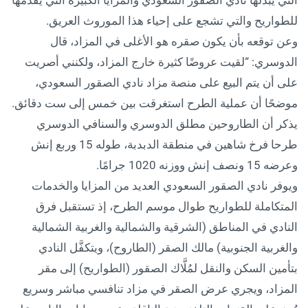
التي يبذلها نادي الصقور السعودي والمزايا الكبيرة التي يقدمها
للطواريح والتي تشجع على إحياء هذا الموروث العريق.
وعن توقعه بأن يكون صقره هو الأغلى في المزاد، قال
الدوسري: “لقيت عروضًا كثيرة خارج المزاد، ولكنني أصريت
على أن يتم البيع على منصة مزاد نادي الصقور السعودي،
موضحًا أن عملية الطرح استغرقت بين خمس إلى ست دقائق.
يذكر أن الطاروحين مطلق الدوسري والسنافي الدوسري
طرحا فرخ شاهين في منطقة الدبدبة، طوله 15 وربع إنش
وعرضه 15 ونصف إنش ووزنه 1020 جرامًا.
ويوفر نادي الصقور السعودي العديد من المزايا والخدمات
المتكاملة للطواريح طوال موسم الطرح، إذ تستقبل فرق
النادي في المناطق (الشرقية والشمالية والغربية الشمالية
والغربية الجنوبية) مالك الصقر (الطاروح)، ويتكفَّل النادي
بتأمين السكن والنقل لمُلَّاك الصقور (الطواريح) إلى مقر
المزاد، ويجري عرض الصقر في مزاد تنافسي مباشر وسريع