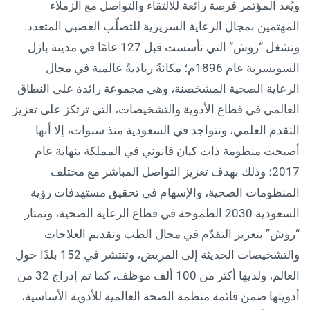
ويُعد المؤتمر فرصة رائعة للالتقاء والتواصل مع الزملاء
المهتمين بمجال الرعاية السريرية للتصلّب العصبي المتعدد.
وتشغل “روش” التي تأسست قبل 127 عامًا في مدينة بازل
السويسرية عام 1896م؛ مكانةً رياديةً عالمية في مجال
الرعاية الصحية المشخصنة، وهي مجموعة رائدة على النطاق
العالمي في قطاع الأدوية والتشخيصات، التي ترتكز على تعزيز
التقدم العلمي، وتتواجد في السعودية منذ سنوات، إلا أنها
أصبحت منظومة ذات كيان قانوني في المملكة بنهاية عام
2017؛ وذلك بهدف تعزيز التواصل المباشر مع مختلف
المنظومات الصحية، والإسهام في تحقيق مستهدفات رؤية
السعودية 2030 الطموحة في قطاع الرعاية الصحية، وتمتاز
“روش” بتعزيز التقدّم في مجال الطب وتقديم العلاجات
والتشخيصات الحديثة إلى المريض، وتنتشر في 152 بلدًا حول
العالم، ولديها أكثر من 100 ألف موظف، كما تم إدراج 32 من
أدويتها ضمن قائمة منظمة الصحة العالمية للأدوية الأساسية،