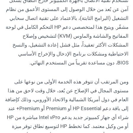
تستخدم تقنية الاتصال بأجهزة الكمبيوتر خارج النطاق بشكل
آمن عن بُعد من خلال الوصول إلى المستوى الأعمق من نظام
التشغيل (البرامج الثابتة)، بالاعتماد على تقنية اتصال سحابي
مشفّر. ويتيح هذا لمتخصصي دعم HP التحكم الكامل في لوحة
المفاتيح والشاشة والماوس (KVM) لتشخيص وإصلاح
المشكلات الأكثر تعقيداً، مثل فشل إعادة التشغيل، والنسخ
الاحتياطية ومشكلات برنامج الإدخال والإخراج الأساسي
BIOS، دون مساعدة تقريباً من المستخدم النهائي.
ومن المرتقب أن تتوفر هذه الخدمة الأولى من نوعها على
مستوى المجال في الإصلاح عن بُعد، خلال وقت لاحق من هذا
العام في دول أمريكا الشمالية والاتحاد الأوروبي، وذلك كإضافة
إلى باقة دعم HP Essential أو Premium أو Premium+ عند
شراء أي جهاز كمبيوتر جديد يدعم Intel vPro مباشرة من HP
أو من وكيل معتمد. كما تخطط HP لتوسيع نطاق توفر ميزة