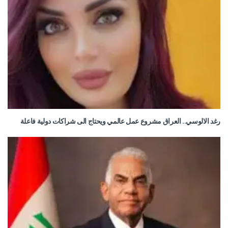
رغد الالوسي.. العراق مشروع عمل عالمي ويحتاج الى شراكات دولية فاعلة