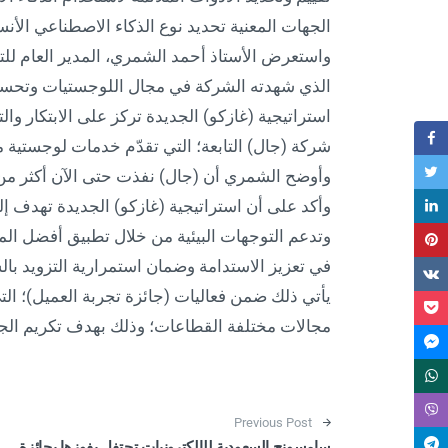
الجهات المعنية تحديد نوع الذكاء الاصطناعي الأنس
واستعرض الأستاذ أحمد الشمري، المدير العام للت
استراتيجية (غازكو) الجديدة تركز على الابتكار
شركة (جال) التابعة؛ التي تقدّم خدمات لوجستية م
وأوضح الشمري أن (جال) نفذت حتى الآن أكثر من 155 ألف رحلة، وتوظف أكثر من 700 موظ
وأكد على أن استراتيجية (غازكو) الجديدة تهدف إ
وتدعم التوجهات البيئية من خلال تطبيق أفضل ال
في تعزيز الاستدامة وضمان استمرارية التزويد با
يأتي ذلك ضمن فعاليات (جائزة تجربة العميل)؛ التي 
مجالات مختلفة القطاعات؛ وذلك بهدف تكريم الجه
Post navigation
Previous Post
سامسونج السعودية للإلكترونيات تحتفل بفوزها بجائزة