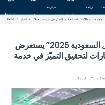
سياحه
صحه
علوم
صاد
رياضه
سيارات
وطيران
وجمال
وتكنولوجيا
اخبار
Home
“حفل جائزة تجربة العميل السعودية 2025” يستعرض
رات لتحقيق التميّز في خدمة