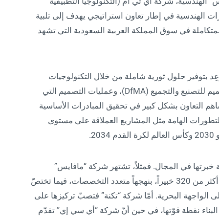
اً من شركة “مافايس” الهندسية، شركة أي تي أم (التكنولوجيا التطبيقية
ت الهندسية في إطار تعاون استراتيجي يهدف إلى تلبية
متكاملة في سوق المملكة العربية السعودية التي تشهد
70 خبير في المجال وعِد بتوفير حلول ثورية شاملة من خلال التكنولوجيات
المتقدمة مثل نمذجة معلومات البناء (BIM)، التصميم للتصنيع والتجميع (DfMA)، وعمليات التصميم التي
اهم التعاون بشكل كبير في تحقيق المبادرات الأساسية
عودية 2030، بما في ذلك التطورات الهامة مثل المشاريع العملاقة على مستوى
2.
خبرتها في المجال. فمثلاً، تشتهر شركة “مافايس”
الهندسية التي تعتمد على فريق عمل عالمي يضم أكثر من 320 خبيراً، بنهجهاً متعدد التخصصات، فيما تختصّ
 الواجهة البحرية. أمّا شركة “تكنة” فتصبّ تركيزها على
بناء نقطة قوّتها، في حين أنّ شركة “أي سي إي” تقدّم