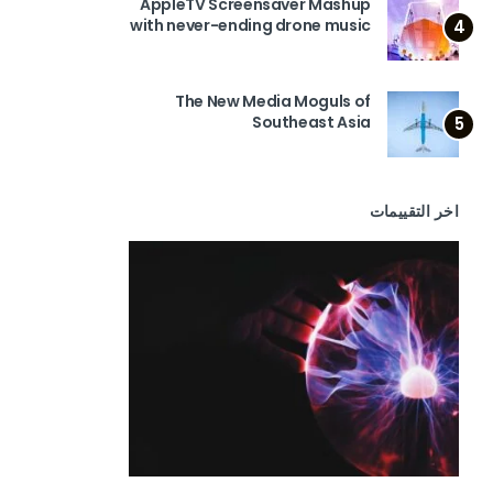
AppleTV Screensaver Mashup
with never-ending drone music
4
The New Media Moguls of
Southeast Asia
5
اخر التقييمات