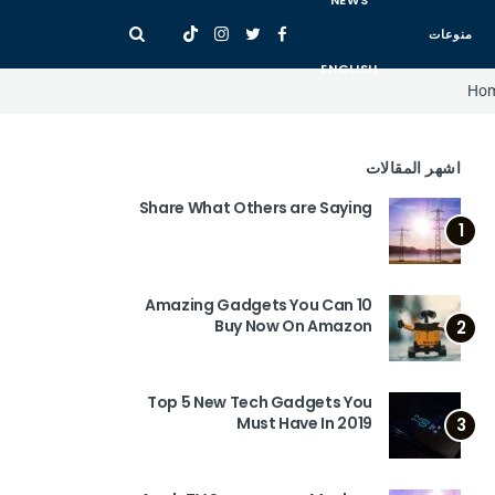
NEWS
منوعات
ENGLISH
Ho
اشهر المقالات
Share What Others are Saying
1
10 Amazing Gadgets You Can
Buy Now On Amazon
2
Top 5 New Tech Gadgets You
Must Have In 2019
3