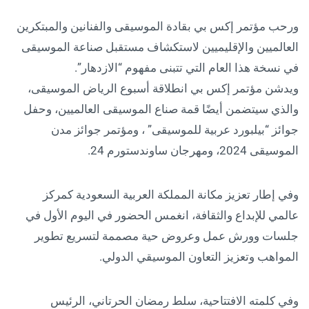
ورحب مؤتمر إكس بي بقادة الموسيقى والفنانين والمبتكرين
العالميين والإقليميين لاستكشاف مستقبل صناعة الموسيقى
في نسخة هذا العام التي تتبنى مفهوم “الازدهار”.
ويدشن مؤتمر إكس بي انطلاقة أسبوع الرياض الموسيقى،
والذي سيتضمن أيضًا قمة صناع الموسيقى العالميين، وحفل
جوائز “بيلبورد عربية للموسيقى” ، ومؤتمر جوائز مدن
الموسيقى 2024، ومهرجان ساوندستورم 24.
وفي إطار تعزيز مكانة المملكة العربية السعودية كمركز
عالمي للإبداع والثقافة، انغمس الحضور في اليوم الأول في
جلسات وورش عمل وعروض حية مصممة لتسريع تطوير
المواهب وتعزيز التعاون الموسيقي الدولي.
وفي كلمته الافتتاحية، سلط رمضان الحرتاني، الرئيس