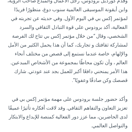
وقدم كورديل برودوس، رجل الأعمال والمبدع صاحب الرؤية،
وابن أيقونة الموسيقى العالمية سنوب دوغ، منظورًا فريدًا
لمؤتمر إكس بي في اليوم الأول. وفي حديثه عن تجربته في
الفعالية، أكد برودوس على قوة التبادل الثقافي والسرد
الشخصي، وقال
“
من خلال مؤتمر إكس بي تتاح لك الفرصة
لمشاركة ثقافتك و تجاربك، كما أن هذا يحمل الكثير من الأمل
والإلهام، خاصة عندما نستمع إلى قصص من مختلف أنحاء
العالم ، وأن تكون محاطًا بمجموعة من الأشخاص المبدعين.
هذا الأمر يمنحني دافعًا أكبر للعمل بجد عند عودتي. شارك
قصصك وكن صادقًا وعفويًا”.
وأكد حضور جلسة برودوس على مهمة مؤتمر إكس بي في
تعزيز التعاون والتفاهم الثقافي. وقد لاقت أفكاره تأثيرًا عميقًا
لدى الحاضرين، مما عزز دور الفعالية كمنصة للإبداع والابتكار
والتواصل العالمي.