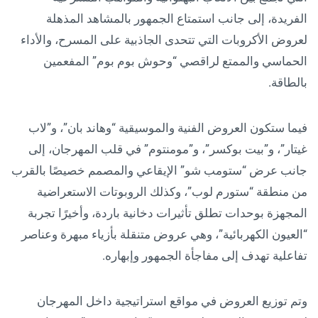
الفريدة، إلى جانب استمتاع الجمهور بالمشاهد المذهلة
لعروض الأكروبات التي تتحدى الجاذبية على المسرح، والأداء
الحماسي والممتع لراقصي “وحوش بوم بوم” المفعمين
بالطاقة.
فيما ستكون العروض الفنية والموسيقية “وهاند بان”، و”لاب
غيتار”، و”بيت بوكسر”، و”مومنتوم” في قلب المهرجان، إلى
جانب عرض “ستومب شو” الإيقاعي والمصمم خصيصًا بالقرب
من منطقة “ستورم لوب”، وكذلك الروبوتات الاستعراضية
المجهزة بوحدات تطلق تأثيرات دخانية باردة، وأخيرًا تجربة
“العيون الكهربائية”، وهي عروض متنقلة بأزياء مبهرة وعناصر
تفاعلية تهدف إلى مفاجأة الجمهور وإبهاره.
وتم توزيع العروض في مواقع استراتيجية داخل المهرجان