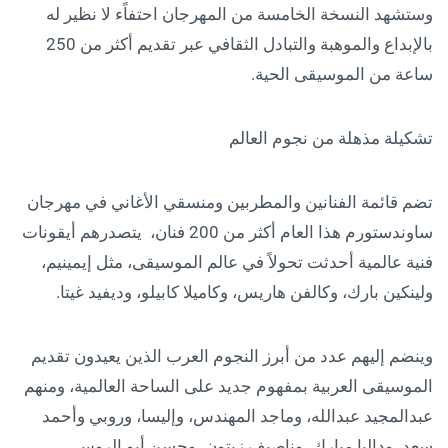
وستشهد النسخة الخامسة من المهرجان احتفاًء لا نظير له
بالإبداع والموهبة والتبادل الثقافي عبر تقديم أكثر من 250
ساعة من الموسيقى الحية.
تشكيلة مذهلة من نجوم العالم
تضم قائمة الفنانين والمطربين ومنسقي الأغاني في مهرجان
ساوندستورم هذا العام أكثر من 200 فنان، يتصدرهم أيقونات
فنية عالمية أحدثت تحولاً في عالم الموسيقى، مثل إيمينيم،
ولينكين بارك، وكالفن هاريس، وكاميلا كابيلو، وديفيد غيتا.
وينضم إليهم عدد من أبرز النجوم العرب الذين يعيدون تقديم
الموسيقى العربية بمفهوم جديد على الساحة العالمية، ومنهم
عبدالمجيد عبدالله، وماجد المهندس، وإليسا، وروبي وأحمد
سعد، وداليا مبارك، وناصيف زيتون، وحسن أبو الروس.