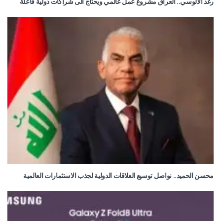
رغد الالوسي.. العراق مشروع عمل عالمي ويحتاج الى شراكات دولية فاعلة
محسن الحميد.. نواصل توسيع العلاقات الدولية لجذب الاستثمارات العالمية