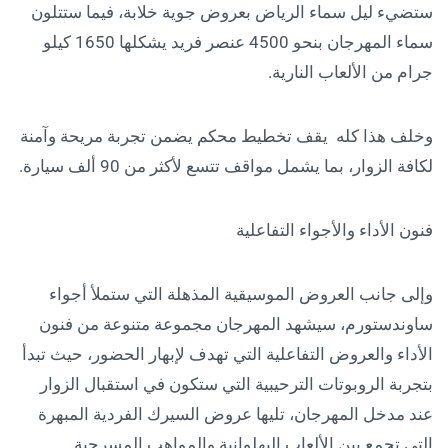
ستضيء ليل سماء الرياض بعروض جوية خلابة، فيما ستتلون
سماء المهرجان بنحو 4500 عنصر فريد يشكلها 1650 كيلو
جرام من الألعاب النارية.
وخلف هذا كله يقف تخطيط محكم يضمن تجربة مريحة وآمنة
لكافة الزوار، بما يشمل مواقف تتسع لأكثر من 90 ألف سيارة.
فنون الأداء والأجواء التفاعلية
وإلى جانب العروض الموسيقية المذهلة التي ستملأ أجواء
ساوندستورم، سيشهد المهرجان مجموعة متنوعة من فنون
الأداء والعروض التفاعلية التي تهدف لإبهار الحضور، حيث تبدأ
بتجربة الروبوتات الترحيبية التي ستكون في استقبال الزوار
عند مدخل المهرجان، تليها عروض السيرك الفردية المبهرة
التي تجمع بين الألعاب البهلوانية والمواهب المسرحية