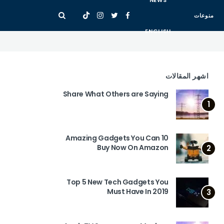
NEWS
منوعات
ENGLISH
اشهر المقالات
Share What Others are Saying
1
10 Amazing Gadgets You Can
Buy Now On Amazon
2
Top 5 New Tech Gadgets You
Must Have In 2019
3