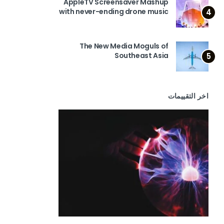
AppleTV Screensaver Mashup
with never-ending drone music
4
The New Media Moguls of
Southeast Asia
5
اخر التقييمات