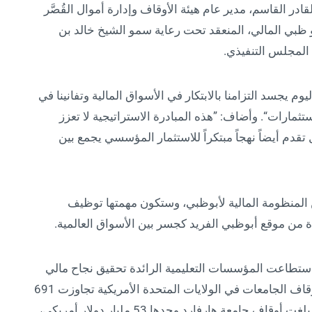
ادر القاسم، مدير عام هيئة الأوقاف وإدارة أموال القُصَّر
و ظبي المالي، المنعقد تحت رعاية سمو الشيخ خالد بن
 المجلس التنفيذي.
وم يجسد التزامنا بالابتكار في الأسواق المالية وتفانينا في
ثمارات“. وأضاف: ”هذه المبادرة الاستراتيجية لا تعزز
قدم أيضاً نهجاً مبتكراً للاستثمار المؤسسي يجمع بين
لمنظومة المالية لأبوظبي، وستكون مهمتها توظيف
من موقع أبوظبي الفريد كجسر بين الأسواق العالمية.
استطاعت المؤسسات التعليمية الرائدة تحقيق نجاح مالي
مذهل بفضل استثمارها في الأوقاف. وأوضح أن أوقاف الجامعات في الولايات المتحدة الأمريكية تجاوزت 691
مليار دولار أمريكي في السنة المالية 2021، حيث بلغت أوقاف جامعة هارفارد وحدها 53 مليار دولار أمريكي،