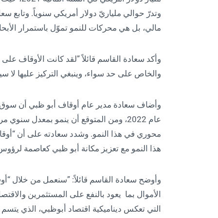
وتدرّ حوالي ملياريّ دولار أمريكي سنوياً. وتابع 
مالي، بل هي محركات للنمو تموّل باستمرار الأبحاث 
وأكد سعادة القاسم قائلاً ”لقد كانت الأوقاف على م
والخاص على حد سواء، وينبغي التركيز عليها لا سي
وأضاف سعادة مدير عام أوقاف أبو ظبي أن سوق الا
محوري في هذا النمو. وشدد سعادته على أن “أوقاف 
هذا النمو مع تعزيز مكانة أبو ظبي كعاصمة لرؤوس 
وأوضح سعادة القاسم قائلاً: ”سنعمل من خلال “
الأموال بما يعود بالنفع على المستثمرين والاقتص
التي تعكس ديناميكية اقتصاد أبوظبي، الذي يتسم ب