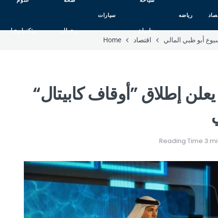
سياحه
صحه
علوم
صاد
رياضه
سيارات
وطيران
وجمال
وتكنولوجيا
بوع أبو ظبي المالي
اقتصاد
Home
يعلن إطلاق ”أوقاف كابيتال“