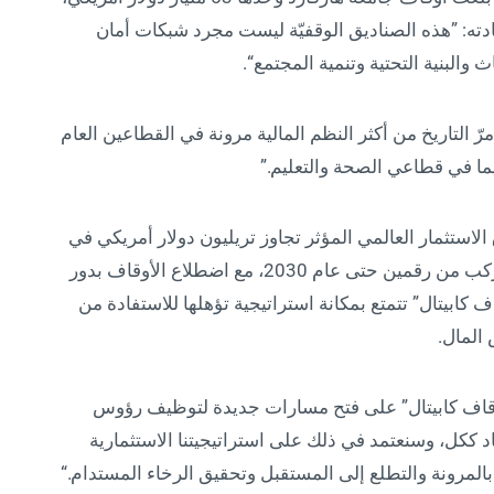
سعادته: ”هذه الصناديق الوقفيّة ليست مجرد شبكات أمان
والبنية التحتية وتنمية المجتمع“.
رّ التاريخ من أكثر النظم المالية مرونة في القطاعين العام
ما في قطاعي الصحة والتعليم.”
ستثمار العالمي المؤثر تجاوز تريليون دولار أمريكي في
عام 2022، ومن المتوقع أن ينمو بمعدل سنوي مركب من رقمين حتى عام 2030، مع اضطلاع الأوقاف بدور
كابيتال” تتمتع بمكانة استراتيجية تؤهلها للاستفادة من
المال.
أوقاف كابيتال” على فتح مسارات جديدة لتوظيف رؤوس
اد ككل، وسنعتمد في ذلك على استراتيجيتنا الاستثمارية
المرونة والتطلع إلى المستقبل وتحقيق الرخاء المستدام.“