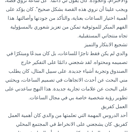
والاحترام، والجودة. كان يقول لي دائمًا: “كل ساعة تروي قصة،
ويجب علينا أن نروي هذه القصة بشكل صحيح”. كان يؤكد على
أهمية اختيار الساعات بعناية، والتأكد من جودتها وأصالتها. هذا
الفهم المبكر للموثوقية تمكن من تعزيز شعوري بالمسؤولية
تجاه منتجاتي المستقبلية.
تشجيع الابتكار والتميز
والدي لم يكن فقط تاجرًا للساعات، بل كان مبدعًا ومبتكرًا في
تصميمه ومحتواه. لقد شجعني دائمًا على التفكير خارج
الصندوق وتجربة أشياء جديدة. على سبيل المثال، كان يطلب
مني البحث عن أحدث الاتجاهات في تصميم الساعات، ويحثني
على البحث عن علامات تجارية جديدة. هذا النهج ساعدني على
تطوير رؤية شخصية خاصة بي في مجال الساعات.
العمل كفريق
أحد الدروس المهمة التي تعلمتها من والدي كان أهمية العمل
كفريق. كان يشجعني على الانخراط في المجتمع المحلي