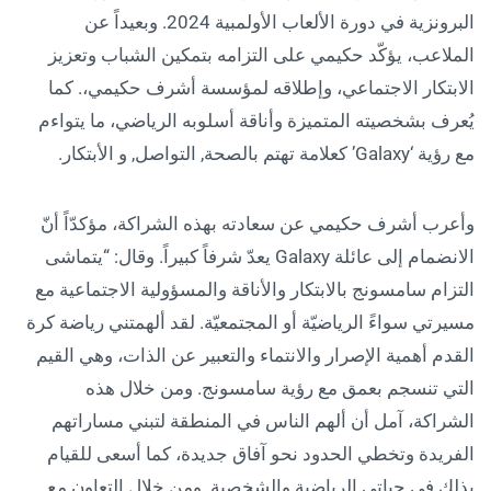
البرونزية في دورة الألعاب الأولمبية 2024. وبعيداً عن
الملاعب، يؤكّد حكيمي على التزامه بتمكين الشباب وتعزيز
الابتكار الاجتماعي، وإطلاقه لمؤسسة أشرف حكيمي،. كما
يُعرف بشخصيته المتميزة وأناقة أسلوبه الرياضي، ما يتواءم
مع رؤية ‘Galaxy’ كعلامة تهتم بالصحة, التواصل, و الأبتكار.
وأعرب أشرف حكيمي عن سعادته بهذه الشراكة، مؤكدّاً أنّ
الانضمام إلى عائلة Galaxy يعدّ شرفاً كبيراً. وقال: “يتماشى
التزام سامسونج بالابتكار والأناقة والمسؤولية الاجتماعية مع
مسيرتي سواءً الرياضيّة أو المجتمعيّة. لقد ألهمتني رياضة كرة
القدم أهمية الإصرار والانتماء والتعبير عن الذات، وهي القيم
التي تنسجم بعمق مع رؤية سامسونج. ومن خلال هذه
الشراكة، آمل أن ألهم الناس في المنطقة لتبني مساراتهم
الفريدة وتخطي الحدود نحو آفاق جديدة، كما أسعى للقيام
بذلك في حياتي الرياضية والشخصية. ومن خلال التعاون مع