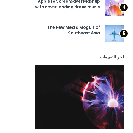
AppleTV Screensaver Mashup
with never-ending drone music
4
The New Media Moguls of
Southeast Asia
5
اخر التقييمات