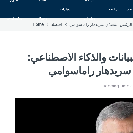
سياحه
صحه
علوم
صاد
رياضه
سيارات
وطيران
وجمال
وتكنولوجيا
 الرئيس التنفيذي سريدهار راماسوامي
اقتصاد
Home
يانات والذكاء الاصطناعي:
 سريدهار راماسوامي