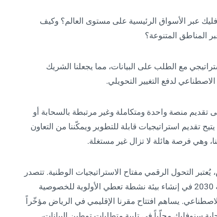
ليك عبر الأسواق الرئيسية على مستوى العالم؟ وكيف
ر المناطق المتنوعة؟
اتيجي مع الطلب على البيانات، مما يجعلنا الشريك
لاصطناعي لدفع التغيير التحويلي.
ى تقديم منصة واحدة ومتكاملة وغير مرتبطة بالسحابة أو
يح تقديم استراتيجيات قابلة للتطوير ويمكّننا من التعاون
ا، وهي فرصة هائلة لا تزال غير مستغلة.
ُعتبر التحول الرقمي مفتاح الاستراتيجيات الوطنية. تتصدر
سنوفليك هذا التحول بما يتواءم مع رؤية السعودية 2030 في إنشاء بيئة نشطة تعطي الأولوية للخصوصية
الاصطناعي. يساهم افتتاح مقرنا الإقليمي في الرياض مؤخّراً
بة سنوفليك محلّياً في تلبية متطلبات توطين البيانات،