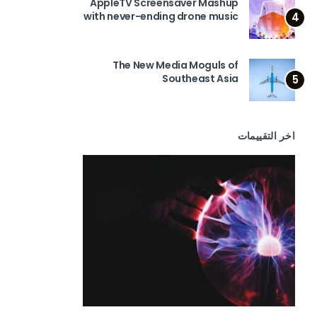
AppleTV Screensaver Mashup
with never-ending drone music
4
The New Media Moguls of
Southeast Asia
5
اخر التقييمات