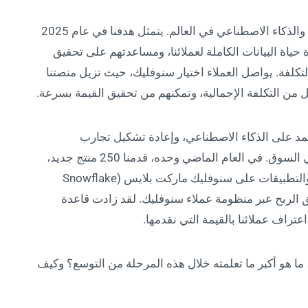
تُعتبر سنوفليك اليوم أهمّ شركة في مجال البيانات والذكاء الاصطناعي في العالم. يتمثل هدفنا في عام 2025
حياة البيانات الكاملة لعملائنا، ومساعدتهم على تحقيق
كلفة. يواصل العملاء اختيار سنوفليك، حيث تزيل منصتنا
 من التكلفة الإجمالية، وتمكنهم من تحقيق القيمة بسرعة.
تمد على الذكاء الاصطناعي، وإعادة تشكيل تجارب
المطورين، والاستمرار بإطلاق ابتكارات جديدة في السوق. في العام الماضي وحده، قدمنا 250 منتج جديد،
وشهدنا زيادة بنسبة 26% في مجموعات البيانات والتطبيقات على سنوفليك ماركت بلايس (Snowflake
ون وتحقيق الربح عبر منظومة عملاء سنوفليك. لقد زادت قاعدة
 هو أكبر ما تعلمته خلال هذه المرحلة من التوسع؟ وكيف