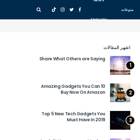
NEWS
منوعات
ENGLISH
اشهر المقالات
Share What Others are Saying
1
10 Amazing Gadgets You Can
Buy Now On Amazon
2
Top 5 New Tech Gadgets You
Must Have In 2019
3