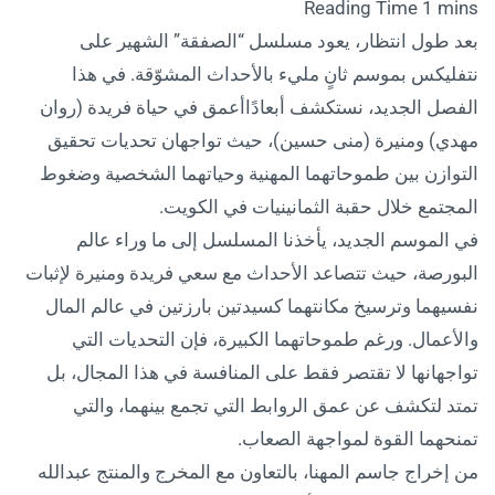
بعد طول انتظار، يعود مسلسل “الصفقة” الشهير على
نتفليكس بموسم ثانٍ مليء بالأحداث المشوّقة. في هذا
الفصل الجديد، نستكشف أبعادًاأعمق في حياة فريدة (روان
مهدي) ومنيرة (منى حسين)، حيث تواجهان تحديات تحقيق
التوازن بين طموحاتهما المهنية وحياتهما الشخصية وضغوط
المجتمع خلال حقبة الثمانينيات في الكويت.
في الموسم الجديد، يأخذنا المسلسل إلى ما وراء عالم
البورصة، حيث تتصاعد الأحداث مع سعي فريدة ومنيرة لإثبات
نفسيهما وترسيخ مكانتهما كسيدتين بارزتين في عالم المال
والأعمال. ورغم طموحاتهما الكبيرة، فإن التحديات التي
تواجهانها لا تقتصر فقط على المنافسة في هذا المجال، بل
تمتد لتكشف عن عمق الروابط التي تجمع بينهما، والتي
تمنحهما القوة لمواجهة الصعاب.
من إخراج جاسم المهنا، بالتعاون مع المخرج والمنتج عبدالله