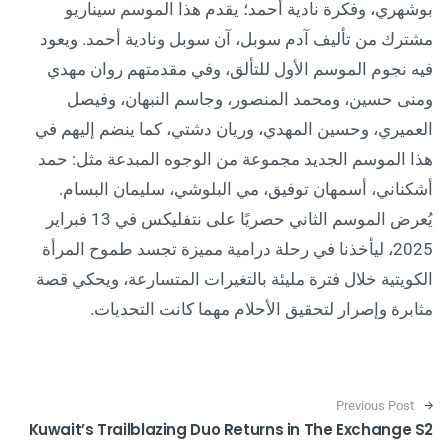
بوشهري، وفكرة نادية أحمد؛ يقدم هذا الموسم سيناريو
مشترك من تأليف آدم سوبل، آن سوبل ونادية أحمد. ويعود
فيه نجوم الموسم الأول للتألق، وفي مقدمتهم روان مهدي
ومنى حسين، ومحمد المنصور، وجاسم النبهان، وفيصل
العميري، وحسين المهدي، وريان دشتي، كما ينضم إليهم في
هذا الموسم الجديد مجموعة من الوجوه المبدعة مثل: حمد
أشكناني، أسمهان توفيق، مي البلوشي، سليمان البسام.
يُعرض الموسم الثاني حصريًا على نتفليكس في 13 فبراير
2025، ليأخذنا في رحلة درامية مميزة تجسد طموح المرأة
الكويتية خلال فترة مليئة بالتغيرات المتسارعة، ويحكي قصة
مثابرة وإصرار لتحقيق الأحلام مهما كانت التحديات.
Post navigation
Previous Post
Kuwait’s Trailblazing Duo Returns in The Exchange S2