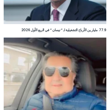
77.9 مليار ين الأرباح التشغيلية لـ ” نيسان ” في الربع الأول 2026