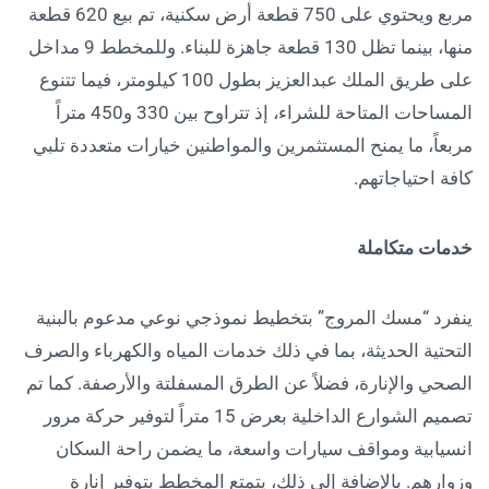
مربع ويحتوي على 750 قطعة أرض سكنية، تم بيع 620 قطعة
منها، بينما تظل 130 قطعة جاهزة للبناء. وللمخطط 9 مداخل
على طريق الملك عبدالعزيز بطول 100 كيلومتر، فيما تتنوع
المساحات المتاحة للشراء، إذ تتراوح بين 330 و450 متراً
مربعاً، ما يمنح المستثمرين والمواطنين خيارات متعددة تلبي
كافة احتياجاتهم.
خدمات متكاملة
ينفرد “مسك المروج” بتخطيط نموذجي نوعي مدعوم بالبنية
التحتية الحديثة، بما في ذلك خدمات المياه والكهرباء والصرف
الصحي والإنارة، فضلاً عن الطرق المسفلتة والأرصفة. كما تم
تصميم الشوارع الداخلية بعرض 15 متراً لتوفير حركة مرور
انسيابية ومواقف سيارات واسعة، ما يضمن راحة السكان
وزوارهم. بالإضافة إلى ذلك، يتمتع المخطط بتوفير إنارة