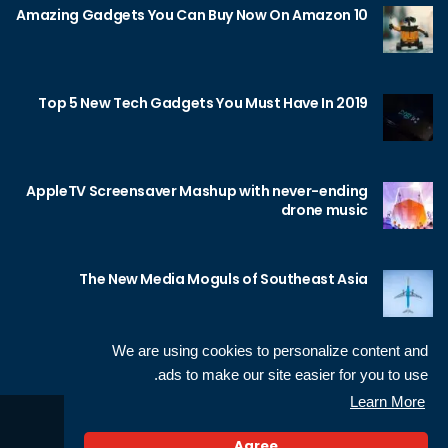
10 Amazing Gadgets You Can Buy Now On Amazon
Top 5 New Tech Gadgets You Must Have In 2019
AppleTV Screensaver Mashup with never-ending
drone music
The New Media Moguls of Southeast Asia
We are using cookies to personalize content and
ads to make our site easier for you to use.
Learn More
Sameh Gamal
© 2026 Neotech, made by
Agree