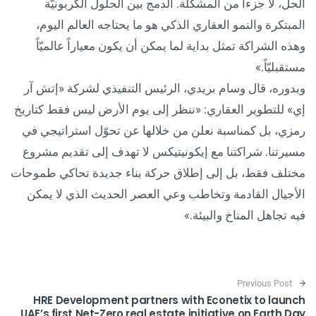
الحل، لا جزءاً من المشكلة. الدمج بين الحلول الكربونيّة
المبتكرة والنمو العقاري الذكي هو ما يحتاجه العالم اليوم،
وهذه الشراكة تمثل بداية لما يمكن أن يكون معياراً عالميّاً
مستقبليّاً.»
وبدوره، قال وسام بريدي، الرئيس التنفيذي لشركة «إتش آر
إي» للتطوير العقاري: «ننظر إلى يوم الأرض ليس فقط كتاريخ
رمزي، بل كمناسبة نعلن من خلالها عن تحوّل استراتيجي في
مسيرتنا. شراكتنا مع إيكونيتيكس لا تهدف إلى تقديم مشروع
مختلف فقط، بل إلى إطلاق حركة بناء جديدة تحاكي طموحات
الأجيال القادمة وتخاطب وعي العصر الحديث الذي لا يمكن
فيه تجاهل المناخ والبيئة.»
Post navigation
Previous Post
HRE Development partners with Econetix to launch
UAE’s first Net-Zero real estate initiative on Earth Day