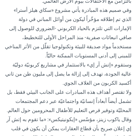
بالتزامن مع الاحتفالات بيوم الأرض العالمي.
وفي صميم هذه المبادرة يأتي مشروع «سكاي هيلز أسترا»
الذي تم إطلاقه مؤخّراً ليكون من أوائل المباني في دولة
الإمارات التي تلتزم بالحياد الكربوني -الضروري للوصول إلى
صافي انبعاثات صفرية- منذ المراحل الأولى للتخطيط،
مستخدماً مواد صديقة للبيئة وتكنولوجيا تقلّل من الأثر المناخي
للمبنى إلى أدنى المستويات الممكنة حاليّاً.
وستقوم «إتش آر إي» بالاستثمار في مشاريع كربونيّة دوليّة
عالية الجودة، تهدف إلى إزالة ما يصل إلى مليون طن من ثاني
أكسيد الكربون من الغلاف الجوي.
ولا تقتصر أهداف هذه المبادرات على الجانب البيئي فقط، بل
تشمل أيضاً أبعاداً إنسانيّة واجتماعيّة عبر دعم المجتمعات
المحليّة وتوفير فرص التعليم للأطفال المحرومين حول العالم.
وقال ياكوب زينز، مؤسّس «إيكونيتيكس»: «ما تقوم به إتش آر
إي إعلان صريح بأن قطاع العقارات يمكن أن يكون في قلب