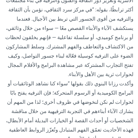
الأسرية وتعزيز دور الثقافة والفنون والترفيه في بناء مجتمعات
أكثر ترابطًا، بقوله: ‎“في مركز سرد الثقافي، نؤمن بأن الثقافة
والترفيه من أقوى الجسور التي تربط بين الأجيال. فعندما
يستكشف الآباء والأبناء القصص معًا — سواء من خلال وثائقي،
أو برنامج كوميدي، أو سلسلة تفاعلية — فإنهم يخلقون لحظات
من الاكتشاف والتعاطف والفهم المشترك. وسلط المشاركون
الضوء على الترفيه كوسيلة فعّالة لبناء جسور التواصل، وكيف
تفتح التجارب المشتركة عبر مشاهدة البرامج والأفلام المجال
لحوارات ثرية بين الأهل والأبناء.
وأكدت رزانا البنوي ذلك بقولها “سواء كنا نشاهد الوثائقيات أو
البرامج الكوميدية أو الرسوم المتحركة؛ فإن الترفيه يفتح بابًا
لحوارات لم نكن لنخوضها في ظروف أخرى؛ لذا من المهم أن
يشارك الآباء أبناءهم في التجربة الترفيهية من خلال مناقشة
الشخصيات أو أحداث القصة أو الخيارات البديلة أمام الأبطال،
فهذه الأحاديث تعمّق الفهم المتبادل وتُعزّز الروابط العاطفية