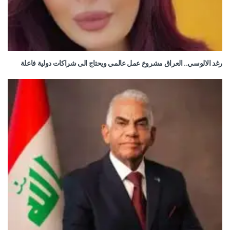
رغد الالوسي.. العراق مشروع عمل عالمي ويحتاج الى شراكات دولية فاعلة