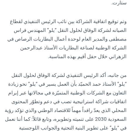
ستارت.
وتم توقيع اتفاقية الشراكة بين نائب الرئيس التنفيذي لقطاع
الصيانه لشركة الوفاق لحلول النقل “يلو” المهندس فراس
مصطفى والمدير العام لوحدة أعمال البطاريات الرصاص في
الشركة الوطنية لصناعة البطاريات الأستاذ عبدالرحمن
الزهراني خلال حفل أقيم بهذه المناسبة.
من جانبه، أكد الرئيس التنفيذي لشركة الوفاق لحلول النقل
“يلو” الأستاذ حمد الحميّد بأن العمل يسير في “يلو” نحو زيادة
التعاون مع الشركات الوطنية المتميّزة في مجالاتها عبر إبرام
اتفاقيات شراكة استراتيجية تصب في دعم وتطوّر المحتوى
المحلي الذي يعدّ رافداً مهماً للاقتصاد الوطني والذي تؤكد رؤية
السعودية 2030 على تنميته وتطويره، وتابع قائلاً: كما أننا نعمل
في “يلو” على تطوير البنية التحتية والجوانب اللوجستية