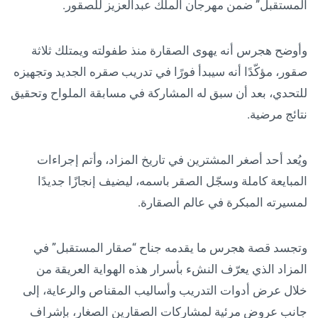
المستقبل” ضمن مهرجان الملك عبدالعزيز للصقور.
وأوضح هجرس أنه يهوى الصقارة منذ طفولته ويمتلك ثلاثة
صقور، مؤكّدًا أنه سيبدأ فورًا في تدريب صقره الجديد وتجهيزه
للتحدي، بعد أن سبق له المشاركة في مسابقة الملواح وتحقيق
نتائج مرضية.
ويُعد أحد أصغر المشترين في تاريخ المزاد، وأتم إجراءات
المبايعة كاملة وسجّل الصقر باسمه، ليضيف إنجازًا جديدًا
لمسيرته المبكرة في عالم الصقارة.
وتجسد قصة هجرس ما يقدمه جناح “صقار المستقبل” في
المزاد الذي يعرّف النشء بأسرار هذه الهواية العريقة من
خلال عرض أدوات التدريب وأساليب المقناص والرعاية، إلى
جانب عروض مرئية لمشاركات الصقارين الصغار، بإشراف