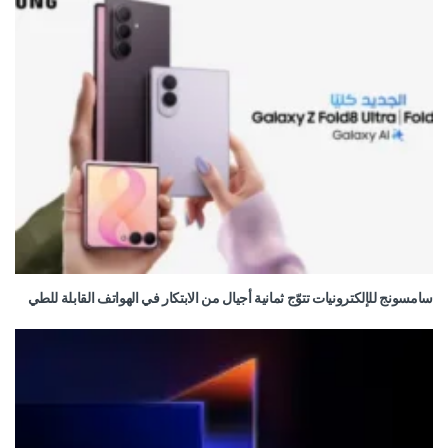
سامسونج للإلكترونيات تتوّج ثمانية أجيال من الابتكار في الهواتف القابلة للطي