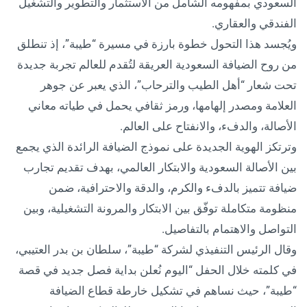
السعودي بمفهومه الشامل من الاستثمار والتطوير والتشغيل
الفندقي والعقاري.
ويُجسد هذا التحول خطوة بارزة في مسيرة “طيبة”، إذ تنطلق
من روح الضيافة السعودية العريقة لتُقدم للعالم تجربة جديدة
تحت شعار “أهل الطيب والترحاب”، الذي يعبر عن جوهر
العلامة ومصدر إلهامها، ورمز ثقافي يحمل في طياته معاني
الأصالة، والدفء، والانفتاح على العالم.
وترتكز الهوية الجديدة على نموذج الضيافة الرائدة الذي يجمع
بين الأصالة السعودية والابتكار العالمي، بهدف تقديم تجارب
ضيافة تتميز بالدفء والكرم، والدقة والاحترافية، ضمن
منظومة متكاملة توفّق بين الابتكار والمرونة التشغيلية، وبين
التواصل والاهتمام بالتفاصيل.
وقال الرئيس التنفيذي لشركة “طيبة”، سلطان بن بدر العتيبي،
في كلمته خلال الحفل “اليوم نُعلن بداية فصل جديد في قصة
“طيبة”، حيث نساهم في تشكيل خارطة قطاع الضيافة