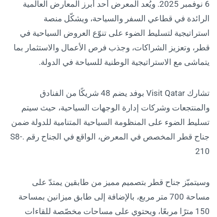
6 نوفمبر 2025. ويُعد المعرض أحد أبرز المعارض العالمية
الرائدة في قطاعي السفر والسياحة، ويشكّل منصة
استراتيجية لتسليط الضوء على تنوّع العروض السياحية في
قطر، وتعزيز الشراكات، وجذب فرص الأعمال والاستثمار بما
يتماشى مع الاستراتيجية الوطنية للسياحة في الدولة.
تشارك Visit Qatar بوفد يضم 48 شريكًا من الفنادق
والمنتجعات وشركات إدارة الوجهات السياحية، حيث سيتم
تسليط الضوء على المنظومة السياحية المتنامية للدولة ضمن
جناح قطر المخصص في المعرض، الواقع في الجناح رقم .S8-
210
وسيتميّز جناح قطر بتصميم مميز من طابقين يمتدّ على
مساحة 700 متر مربع، بالإضافة إلى طابق ميزانين بمساحة
150 مترًا مربعًا، ويحتوي على مساحات مخصّصة للقاءات