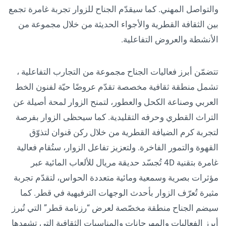
والتواصل المهني. كما سيقدّم الجناح للزوار تجربة غامرة تجمع
بين الثقافة القطرية والأجواء الحديثة من خلال مجموعة من
الأنشطة والعروض التفاعلية.
تتضمّن أبرز فعاليات الجناح مجموعة من التجارب التفاعلية ،
تشمل منطقة ثقافية مخصصة تقدّم عروضًا حيّة لفنون الخط
العربي وصناعة الكحل والعطور، لتمنح الزوار لمحة أصيلة عن
التراث القطري وحرفه التقليدية. كما سيحظى الزوار بفرصة
لتجربة كرم الضيافة القطرية من خلال ركن قنوان لتذوّق
القهوة والتمور الفاخرة. ولتعزيز تفاعل الزوار، ستُقام فعالية
غامرة بتقنية 4D تُجسّد حديقة مريال للألعاب المائية عبر
مؤثرات بصرية وسمعية ومائية متعددة الحواس، لتقدّم تجربة
مثيرة تُعرّف الزوار بأحدث الوجهات الترفيهية في قطر. كما
سيضم الجناح منطقة مخصّصة لعرض “رزنامة قطر” التي تُبرز
أبرز الفعاليات والمهرجانات والمناسبات الثقافية التي تشهدها