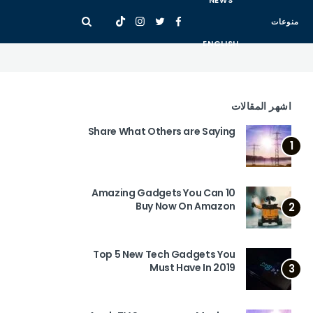
NEWS
منوعات
ENGLISH
اشهر المقالات
Share What Others are Saying
1
10 Amazing Gadgets You Can
Buy Now On Amazon
2
Top 5 New Tech Gadgets You
Must Have In 2019
3