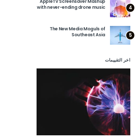
AppleTV Screensaver Mashup
with never-ending drone music
4
The New Media Moguls of
Southeast Asia
5
اخر التقييمات