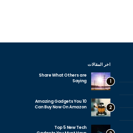
اخر المقالات
Share What Others are
Saying
1
10 Amazing Gadgets You
Can Buy Now On Amazon
2
Top 5 New Tech
Gadgets You Must Have