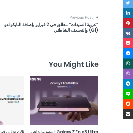
Post navigation
Previous Post
“عربية السيدات” تنطلق في 2 فبراير بإضافة التايكواندو
(G1) والتجديف الشاطئي
You Might Like
Galaxy Z Fold8 Ultra: استوديو ابداعي
ثلاث تجارب في 