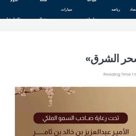
سياحه
صحه
علوم
صاد
رياضه
سيارات
وطيران
وجمال
وتكنولوجيا
سحر الشرق»