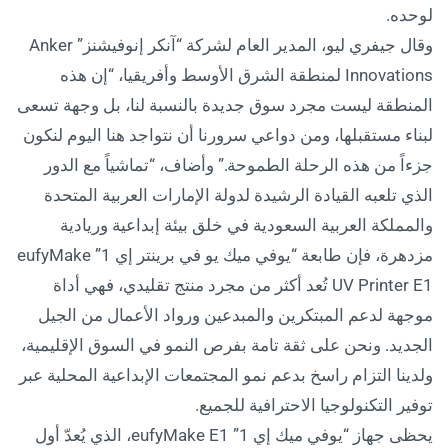
لوحده.
وقال جيفري ليو، المدير العام لشركة “آنكر إنوفيشنز” Anker
Innovations لمنطقة الشرق الأوسط وأفريقيا، “إن هذه
المنطقة ليست مجرد سوق جديدة بالنسبة لنا، بل وجهة تسعى
لبناء مستقبلها، ومن دواعي سرورنا أن نتواجد هنا اليوم لنكون
جزءاً من هذه الرحلة الطموحة.” وأضاف، “تماشياً مع الدور
الذي تلعبه القيادة الرشيدة لدولة الإمارات العربية المتحدة
والمملكة العربية السعودية في خلق بيئة إبداعية وريادية
مزدهرة، فإن طابعة “يوفي ميك يو في برينتر إي 1” eufyMake
UV Printer E1 تُعد أكثر من مجرد منتج تقليدي، فهي أداة
موجهة لدعم المبتكرين والمبدعين ورواد الأعمال من الجيل
الجديد. ونحن على ثقة تامة بفرص النمو في السوق الإقليمية،
ولدينا التزام راسخ بدعم نمو المجتمعات الإبداعية المحلية عبر
توفير التكنولوجيا الاحترافية للجميع.
يحظى جهاز “يوفي ميك إي 1” eufyMake E1، الذي يُعدّ أول