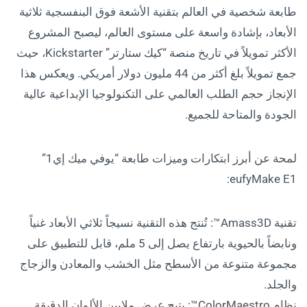
طابعة شخصية في العالم بتقنية الأشعة فوق البنفسجية ثلاثية
الأبعاد، بإشادة واسعة على مستوى العالم، ليصبح المشروع
الأكثر تمويلاً في تاريخ منصة “كيك ستارتر” Kickstarter، حيث
جمع تمويلاً بلغ أكثر من 44 مليون دولار أمريكي. ويعكس هذا
الإنجاز حجم الطلب العالمي على التكنولوجيا الإبداعية عالية
الجودة والمتاحة للجميع.
لمحة عن أبرز ابتكارات وميزات طابعة “يوفي ميك إي1”
eufyMake E1:
تقنية Amass3D™️: تُنتج هذه التقنية نسيجاً ثلاثي الأبعاد غنياً
ونابضاً بالحيوية بارتفاع يصل إلى 5 ملم، قابل للتطبيق على
مجموعة متنوعة من الأسطح مثل الخشب والمعادن والزجاج
والجلد.
نظام ColorMaestro™️: يتيح عرض ملايين الألوان الدقيقة