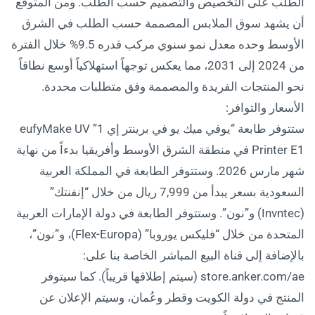
الطلب على التخصيص والتصميم حسب الطلب. ومن المتوقع
أن يشهد سوق الملابس المصممة حسب الطلب في الشرق
الأوسط وحده معدل نمو سنوي مركب قدره 9.5% خلال الفترة
من 2024 إلى 2031، مما يعكس توجهاً استهلاكياً أوسع نطاقاً
نحو المنتجات الفريدة والمصممة وفق متطلبات محددة.
الأسعار والتوافر:
ستتوفر طابعة “يوفي ميك يو في برينتر إي 1” eufyMake UV
Printer E1 في منطقة الشرق الأوسط وأفريقيا بدءاً من نهاية
شهر مارس 2026. وستتوفر الطابعة في المملكة العربية
السعودية بسعر يبدأ من 7,999 ريال من خلال “إنفنتك”
(Invntec) و”نون”. وستتوفر الطابعة في دولة الإمارات العربية
المتحدة من خلال “فليكس يوروبا” (Flex-Europa)، و”نون”،
بالإضافة إلى قناة البيع المباشر الخاصة بنا على:
store.anker.com/ae (سيتم إطلاقها قريباً). كما سيتوفر
المنتج في دولة الكويت وقطر وعُمان، وسيتم الإعلان عن