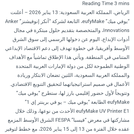
الرياض، المملكة العربية السعودية: 13 يناير 2026 – أعلنت
“يوفي ميك” eufyMake، التابعة لشركة “آنكر إنوفيشنز” Anker
Innovations، والمتخصصة بتقديم حلول مبتكرة في مجال
أدوات الإبداع، اليوم عن دخولها الرسمي إلى سوق الشرق
الأوسط وأفريقيا، في خطوة تهدف إلى دعم الاقتصاد الإبداعي
المتنامي في المنطقة. ويأتي هذا الإطلاق تماشياً مع الأهداف
الوطنية الطموحة لكل من دولة الإمارات العربية المتحدة
والمملكة العربية السعودية، اللتين تضعان الابتكار وريادة
الأعمال في صميم استراتيجياتهما لتحقيق التنويع الاقتصادي.
وتتويجاً لأول حضور إقليمي بارز لها، ستطرح “يوفي ميك”
eufyMake الطابعة “يوفي ميك – يو في برينتر إي 1”
eufyMake UV Printer E1 الأحدث من نوعها، وذلك خلال
مشاركتها في معرض “فيسبا” FESPA الشرق الأوسط المزمع
عقده خلال الفترة من 13 إلى 15 يناير 2026، مع خطط لتوفير