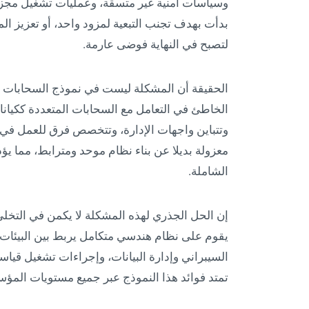
وسياسات أمنية غير متسقة، وعمليات تشغيل مجزأ
بدأت بهدف تجنب التبعية لمزود واحد، أو تعزيز المر
لتصبح في النهاية فوضى عارمة.
الحقيقة أن المشكلة ليست في نموذج السحابات ال
الخاطئ في التعامل مع السحابات المتعددة ككيانا
وتتباين واجهات الإدارة، وتتخصص فرق للعمل في ك
معزولة بديلا عن بناء نظام موحد ومترابط، مما يؤ
الشاملة.
إن الحل الجذري لهذه المشكلة لا يكمن في التخل
يقوم على نظام هندسي متكامل يربط بين البيئات ا
السيبراني وإدارة البيانات، وإجراءات تشغيل قياسي
تمتد فوائد هذا النموذج عبر جميع مستويات المؤسسة