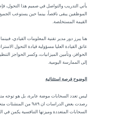
يأتي التدريب والتواصل في صميم هذا التحول، فإط
الموظفين يبقى ناقصاً، بينما حين يستوعب الجميع ا
القيمة المستخلصة.
هنا يبرز دور مدير تقنية المعلومات القيادي، فبي
عاتق القيادة العليا مسؤولية قيادة التحول الاسترات
الحوافز، وتأمين الميزانيات، وكسر الحواجز التنظي
إلى الممارسة اليومية.
الوضوح فرصة استثنائية
ليس تعدد السحابات موضة عابرة، بل هو توجه متص
رصدت بعض الدراسات ان ٨٩%
السحابات المتعددة وميزتها التنافسية يكمن في ال