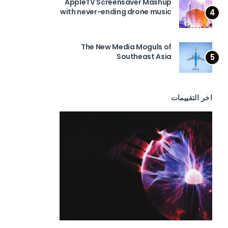
AppleTV Screensaver Mashup
with never-ending drone music
4
The New Media Moguls of
Southeast Asia
5
اخر التقييمات