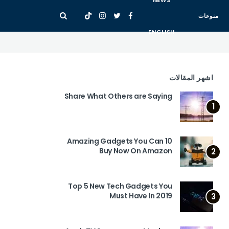
NEWS
منوعات
ENGLISH
اشهر المقالات
Share What Others are Saying
1
10 Amazing Gadgets You Can
Buy Now On Amazon
2
Top 5 New Tech Gadgets You
Must Have In 2019
3