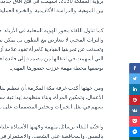
برؤية المملكة 2030، أسهمت في فت
بين الموهبة، والدراسة الأكاديمية، والخبرة العملي
كما تناول اللقاء محور الهوية المحلية في الأزيا
والتراث المحلي لا يتعارض مع التطور، بل يمكن ت
وتحدثت عن تجربتها القيادية كامرأة تقود علامة أ
التي أسهمت في انتقالها من مصممة إلى قائدة لع
بوصفها محطة مهمة عززت حضورها المهني.
ومن جهتها أكدت غرفة مكة المكرمة،أن تنظيم لقاء
الأعمال، وتمكين المرأة، وبناء منظومة إبداعية 
تسهم في نقل الخبرات وتحفيز المصممات على تحو
واختُتم اللقاء برسائل ملهمة وجّهتها الأستاذة عل
بالنفس، والمحافظة على الشغف، والاستمرار في تط