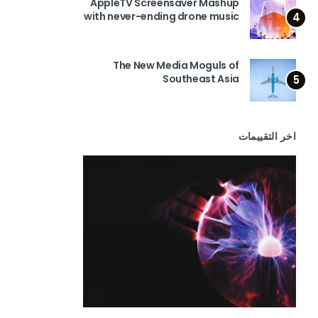
AppleTV Screensaver Mashup
with never-ending drone music
4
The New Media Moguls of
Southeast Asia
5
اخر التقييمات