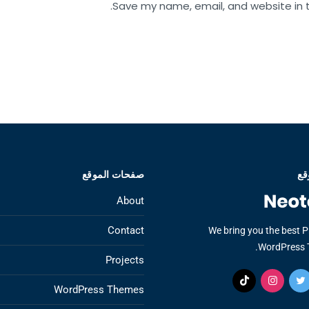
Save my name, email, and website in t
قع
صفحات الموقع
About
Contact
We bring you the best 
WordPress 
Projects
WordPress Themes