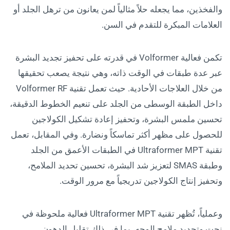
والفخذين، مما يجعله حلاً مثالياً لمن يعانون من ترهل الجلد أو
العلامات المبكرة للتقدم في السن.
تكمن فعالية Volformer في قدرته على تحفيز تجديد البشرة
عبر عدة طبقات في الوقت ذاته، وهي نتيجة يصعب تحقيقها
من خلال العلاجات الأحادية. حيث تعمل تقنية Volformer RF
داخل الطبقة الوسطى من الجلد على تنعيم الخطوط الدقيقة،
تحسين ملمس البشرة، وتحفيز إعادة تشكيل الكولاجين
للحصول على مظهر أكثر تماسكاً ونضارة. وفي المقابل، تعمل
تقنية Ultraformer MPT في الطبقات الأعمق من الجلد
وطبقة SMAS لتعزيز شد البشرة، تحسين تحديد الملامح،
وتحفيز إنتاج الكولاجين تدريجياً مع مرور الوقت.
وعملياً، تُظهر تقنية Ultraformer MPT فعالية ملحوظة في
نحت وتحديد ملامح الوجه، بما في ذلك تقليل الدهون