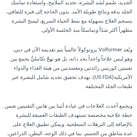
الجديد، صُمم لشد البشرة، تحديد الملامح، واستعادة تماسك
الجلد بدقة ونتائج طويلة الأمد. بدون الحاجة إلى فترة للتعافي،
ينسجم العلاج بسهولة مع نمط الحياة السريع، ليمنح البشرة
مظهراً أكثر شدّاً وتماسكاً منذ الجلسة الأولى.
ويُعد Volformer بروتوكولاً عالمياً يتم تقديمه الآن في دبي،
وهو ليس علاجاً واحداً بحد ذاته، بل هو نهجٌ تكامليٌّ يجمع بين
تقنيتين كوريتين رائدتين ومعتمدتين من هيئة الغذاء والدواء
الأمريكية(US FDA)، بهدف تحقيق تجديد شامل للبشرة عبر
طبقات الجلد المختلفة.
ويجمع أحدث العلاجات في عيادة أثينا بين هاتين التقنيتين ضمن
خطة علاجية مخصصة تستهدف الطبقات العميقة للبشرة
بالإضافة إلى الترهلات السطحية. ويمكن تطبيق العلاج على
عدة مناطق من الجسم، بما في ذلك الوجه، البطن، الذراعين،