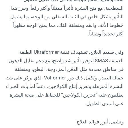
السطحية، مع منح البشرة تأثيراً ممتلئاً وأكثر رفعاً. ويبرز هذا
التأثير بشكل خاص في الثلث السفلي من الوجه، بما يشمل
خطوط الأنف والفم ومنطقة الفك، مما يمنح الوجه مظهراً
أكثر تحديداً وشباباً.
وفي صميم العلاج، تستهدف تقنية Ultraformer الطبقة
العميقة SMAS لتوفير تأثير شد واضح، مع دعم تقليل الدهون
في مناطق محددة مثل الذقن المزدوجة، البطن، ومنطقة
حمالة الصدر. ويُكمل ذلك دور Volformer الذي يركز على شد
البشرة المترهلة وتعزيز إنتاج الكولاجين، دعماً لما بات الخبراء
يطلقون عليه “تخزين الكولاجين” للحفاظ على صحة البشرة
على المدى الطويل.
وتشمل أبرز فوائد العلاج: