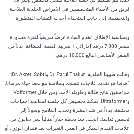
حيث يتم تصميم كل خطة علاجية بشكل مخصص بإشراف
فريق من الأطباء المتخصصين في الأمراض الجلدية العلاجية
والتجميلية، إلى جانب استخدام أحدث التقنيات المتطورة.
وبمناسبة الإطلاق، تقدم العيادة عرضاً تعريفياً لفترة محدودة
بسعر 7,000 درهم إماراتي + ضريبة القيمة المضافة، بدلاً من
السعر الأساسي البالغ 10,000 درهم.
وقالت طبيبتا الجلدية، Dr. Parul Thakur وDr. Akreti Sobti:
“هدفنا هو تقديم علاجات تنسجم بسلاسة مع نمط حياة مرضانا،
مع تحقيق نتائج فعّالة وطويلة الأمد. ومن خلال Volformer
وUltraformer، يمكننا تخصيص كل جلسة لمعالجة احتياجات
مختلفة، بدءاً من شد البشرة وتحديد الملامح وصولاً إلى
تحسين تماسك الجلد، مما يجعله خياراً مثالياً لمن يعانون من
علامات التقدم المبكر في العمر، التغيرات بعد فقدان الوزن، أو