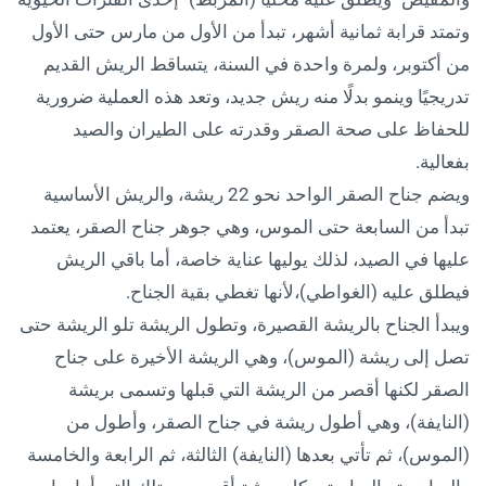
وتمتد قرابة ثمانية أشهر، تبدأ من الأول من مارس حتى الأول
من أكتوبر، ولمرة واحدة في السنة، يتساقط الريش القديم
تدريجيًا وينمو بدلًا منه ريش جديد، وتعد هذه العملية ضرورية
للحفاظ على صحة الصقر وقدرته على الطيران والصيد
بفعالية.
ويضم جناح الصقر الواحد نحو 22 ريشة، والريش الأساسية
تبدأ من السابعة حتى الموس، وهي جوهر جناح الصقر، يعتمد
عليها في الصيد، لذلك يوليها عناية خاصة، أما باقي الريش
فيطلق عليه (الغواطي)،لأنها تغطي بقية الجناح.
ويبدأ الجناح بالريشة القصيرة، وتطول الريشة تلو الريشة حتى
تصل إلى ريشة (الموس)، وهي الريشة الأخيرة على جناح
الصقر لكنها أقصر من الريشة التي قبلها وتسمى بريشة
(النايفة)، وهي أطول ريشة في جناح الصقر، وأطول من
(الموس)، ثم تأتي بعدها (النايفة) الثالثة، ثم الرابعة والخامسة