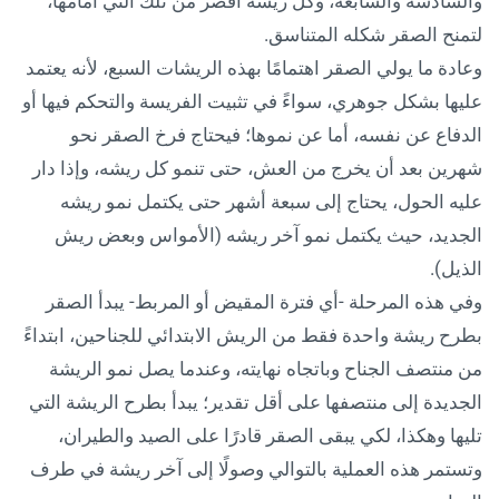
والسادسة والسابعة، وكل ريشة أقصر من تلك التي أمامها،
لتمنح الصقر شكله المتناسق.
وعادة ما يولي الصقر اهتمامًا بهذه الريشات السبع، لأنه يعتمد
عليها بشكل جوهري، سواءً في تثبيت الفريسة والتحكم فيها أو
الدفاع عن نفسه، أما عن نموها؛ فيحتاج فرخ الصقر نحو
شهرين بعد أن يخرج من العش، حتى تنمو كل ريشه، وإذا دار
عليه الحول، يحتاج إلى سبعة أشهر حتى يكتمل نمو ريشه
الجديد، حيث يكتمل نمو آخر ريشه (الأمواس وبعض ريش
الذيل).
وفي هذه المرحلة -أي فترة المقيض أو المربط- يبدأ الصقر
بطرح ريشة واحدة فقط من الريش الابتدائي للجناحين، ابتداءً
من منتصف الجناح وباتجاه نهايته، وعندما يصل نمو الريشة
الجديدة إلى منتصفها على أقل تقدير؛ يبدأ بطرح الريشة التي
تليها وهكذا، لكي يبقى الصقر قادرًا على الصيد والطيران،
وتستمر هذه العملية بالتوالي وصولًا إلى آخر ريشة في طرف