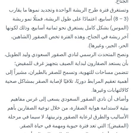
الجناح.
وتستغرق فترة طرح الريشة الواحدة وتجديد نموها ما يقارب
(3 – 8) أسابيع، اعتمادًا على طول الريشة، فمثلًا نمو ريشة
(الموس) بشكل كامل يستغرق نحو ثمانية أسابيع، وذلك لكونها
آخر ريشة في الجناح، وهذه الفترة تخص الصقور (الشاهين،
الحر، الجير، وغيرها).
ونصح المتحدث الرسمي لنادي الصقور السعودي وليد الطويل،
بأن يستعد الصقارون لبداية الصيف بتجهيز غرف للمقيض؛
تتضمن مساحات للتهوية، وتسمح للصقر بالطيران، مشيراً إلى
أهمية تعقيم المرابط دوريًا، تلافيًا لإصابة الصقر بمشاكل صحية
كالالتهابات وغيرها.
وأضاف أن نادي الصقور السعودي يسعى إلى غرس مفاهيم
بيئية لاستدامة هواية الصقارة، من خلال توعية الصقارين بأهم
الأساليب والطرق لرعاية الصقور وتربيتها، لا سيما في مرحلة
(المقيض)؛ التي تعد فترة حيوية ومهمة في حياة الصقر.