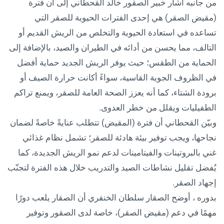
من جانبه أشار خبير الصقور خالد القحطاني إلى أن فترة
(مقيض الصقر) هي إحدى الفترات الحيوية للصقر التي
تساعده في استعادة الحيوية والتخلص من الريش القديم أو
التالف، مما يحسن من أدائه في الطيران والصيد، بالإضافة إلى
الحماية من الطقس؛ حيث يوفر الريش الجديد حماية أفضل
في الظروف الجوية القاسية، سواءً أكانت حرارة الصيف أو
برودة الشتاء، كما أنه يعزز الصحة العامة للصقر، ويمنع تراكم
الطفيليات ويقلل من خطر العدوى.
وبيّن القحطاني أن فترة (المقيض) تتطلب عنايةً خاصةً لضمان
نجاحها، ويجب توفير بيئة هادئة للصقر؛ تشمل نظام غذائي
غني بالبروتينات والفيتامينات لدعم نمو الريش الجديدة، كما
يُفضل تقليل نشاطات الصيد والتدريب خلال هذه الفترة لتجنّب
إجهاد الصقر.
بدوره ، أوضح الصقار سلطان الخنفري أن الصقار يلعب دورًا
مهمًا في دعم (مقيض الصقر)، خاصة لدى الصقور وتوفير